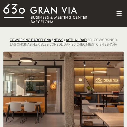
COWORKING BARCELONA
/
NEWS
/
ACTUALIDAD
/
EL COWORKING Y
LAS OFICINAS FLEXIBLES CONSOLIDAN SU CRECIMIENTO EN ESPAÑA