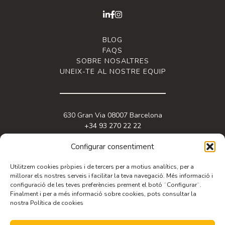
BLOG
FAQS
SOBRE NOSALTRES
UNEIX-TE AL NOSTRE EQUIP
630 Gran Via 08007 Barcelona
+34 93 270 22 22
info@granviabc.com
Configurar consentiment
Utilitzem cookies pròpies i de tercers per a motius analítics, per a
millorar els nostres serveis i facilitar la teva navegació. Més informació i
configuració de les teves preferències prement el botó ¨Configurar¨.
Finalment i per a més informació sobre cookies, pots consultar la
nostra Política de cookies