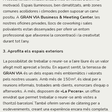
motivació. Espais lluminosos, ben climatitzats, amb zones
comunes acollidores i còmodes poden suposar un canvi
positiu. A
GRAN VIA Business & Meeting Center
, les
nostres oficines privades, llocs de coworking i sales
polivalents estan dissenyades per oferir un entorn
professional que afavoreixi la concentració i la creativitat
durant tot l’any.
3. Aprofita els espais exteriors
La possibilitat de treballar o reunir-se a l’aire lliure és un valor
afegit molt apreciat a l’estiu. En aquest sentit, la terrassa de
GRAN VIA
és un dels espais més emblemàtics i valorats
pels nostres usuaris. Amb més de 150 m², és ideal per a
reunions informals, trobades amb clients, esmorzars d’equip o
afterworks. A més, disposem de
«La Pecera»
, un office
envidrat que permet treballar o reunir-se amb vistes a
l’horitzó barceloní. També oferim servei de càtering per a
esdeveniments, creant una experiència encara més completa.