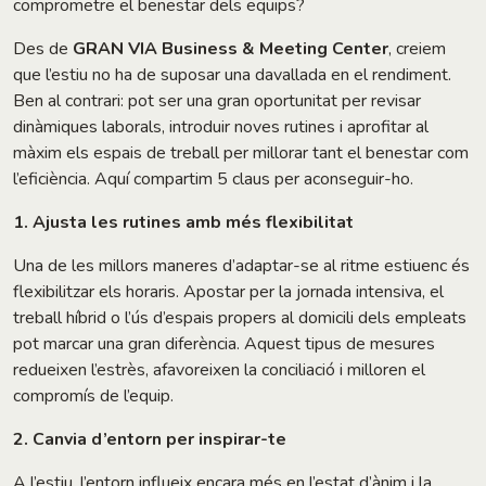
comprometre el benestar dels equips?
Des de
GRAN VIA Business & Meeting Center
, creiem
que l’estiu no ha de suposar una davallada en el rendiment.
Ben al contrari: pot ser una gran oportunitat per revisar
dinàmiques laborals, introduir noves rutines i aprofitar al
màxim els espais de treball per millorar tant el benestar com
l’eficiència. Aquí compartim 5 claus per aconseguir-ho.
1. Ajusta les rutines amb més flexibilitat
Una de les millors maneres d’adaptar-se al ritme estiuenc és
flexibilitzar els horaris. Apostar per la jornada intensiva, el
treball híbrid o l’ús d’espais propers al domicili dels empleats
pot marcar una gran diferència. Aquest tipus de mesures
redueixen l’estrès, afavoreixen la conciliació i milloren el
compromís de l’equip.
2. Canvia d’entorn per inspirar-te
A l’estiu, l’entorn influeix encara més en l’estat d’ànim i la