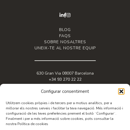
BLOG
FAQS
SOBRE NOSALTRES
UNEIX-TE AL NOSTRE EQUIP
630 Gran Via 08007 Barcelona
+34 93 270 22 22
info@granviabc.com
Configurar consentiment
Utilitzem cookies pròpies i de tercers per a motius analítics, per a
millorar els nostres serveis i facilitar la teva navegació. Més informació i
configuració de les teves preferències prement el botó ¨Configurar¨.
Finalment i per a més informació sobre cookies, pots consultar la
nostra Política de cookies