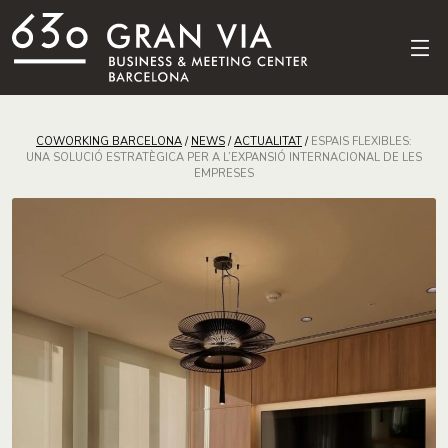
COWORKING BARCELONA
/
NEWS
/
ACTUALITAT
/
ESPAIS FLEXIBLES:
UNA SOLUCIÓ ESTRATÈGICA PER A L’EXPANSIÓ INTERNACIONAL DE LES
EMPRESES