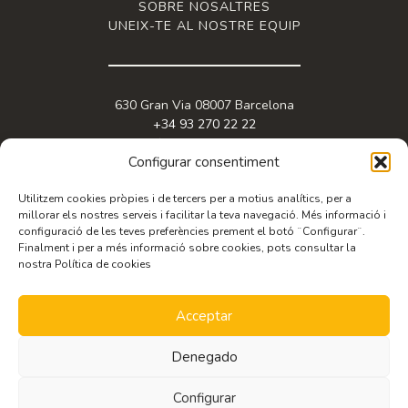
SOBRE NOSALTRES
UNEIX-TE AL NOSTRE EQUIP
630 Gran Via 08007 Barcelona
+34 93 270 22 22
info@granviabc.com
Configurar consentiment
Utilitzem cookies pròpies i de tercers per a motius analítics, per a
millorar els nostres serveis i facilitar la teva navegació. Més informació i
configuració de les teves preferències prement el botó ¨Configurar¨.
Finalment i per a més informació sobre cookies, pots consultar la
nostra Política de cookies
Acceptar
© 2026 Copyright Gran Via BC. Web design by
iquadrat
.
Avís legal
,
política
de privacitat
i
política de cookies
.
Denegado
SOL·LICITA
INFORMACIÓ
Configurar