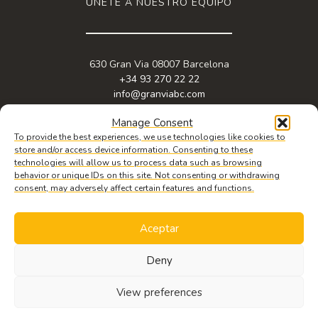
ÚNETE A NUESTRO EQUIPO
630 Gran Via 08007 Barcelona
+34 93 270 22 22
info@granviabc.com
Manage Consent
To provide the best experiences, we use technologies like cookies to
store and/or access device information. Consenting to these
technologies will allow us to process data such as browsing
behavior or unique IDs on this site. Not consenting or withdrawing
consent, may adversely affect certain features and functions.
Aceptar
© 2026 Copyright Gran Via Business & Meeting Center. Web design by
iquadrat
.
Aviso legal
,
política de privacidad
y
política de cookies.
Deny
SOLICITA
INFORMACIÓN
View preferences