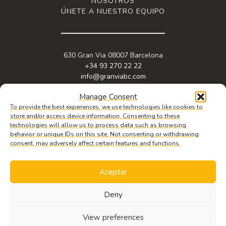
NOSOTROS
ÚNETE A NUESTRO EQUIPO
630 Gran Via 08007 Barcelona
+34 93 270 22 22
info@granviabc.com
Manage Consent
To provide the best experiences, we use technologies like cookies to
store and/or access device information. Consenting to these
technologies will allow us to process data such as browsing
behavior or unique IDs on this site. Not consenting or withdrawing
consent, may adversely affect certain features and functions.
Aceptar
© 2026 Copyright Gran Via Business & Meeting Center. Web design by
iquadrat
.
Aviso legal
,
política de privacidad
y
política de cookies.
Deny
SOLICITA
INFORMACIÓN
View preferences