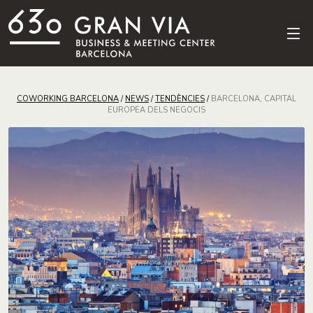
COWORKING BARCELONA
/
NEWS
/
TENDÈNCIES
/
BARCELONA, CAPITAL
EUROPEA DELS NEGOCIS